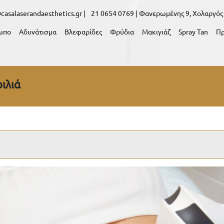
casalaserandaesthetics.gr |
21 0654 0769 |
Φανερωμένης 9, Χολαργός
ωπο
Αδυνάτισμα
Βλεφαρίδες
Φρύδια
Μακιγιάζ
Spray Tan
Π
ιλιά