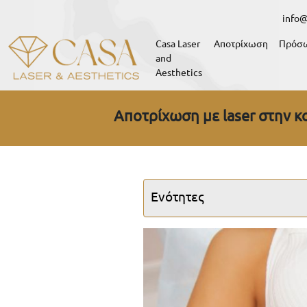
info@
Casa Laser
Αποτρίχωση
Πρόσ
and
Aesthetics
Αποτρίχωση με laser στην κο
Ενότητες