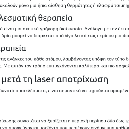
ροκαλούν μόνο μια ήπια αίσθηση θερμότητας ή ελαφρύ τσίμπη
λεσματική θεραπεία
ιά είναι μια σχετικά γρήγορη διαδικασία. Ανάλογα με την έκτα
εδρία μπορεί να διαρκέσει από λίγα λεπτά έως περίπου μία ώρ
εραπεία
ις ανάγκες του κάθε ατόμου, λαμβάνοντας υπόψη τον τύπο δέ
ας. Με αυτόν τον τρόπο επιτυγχάνονται καλύτερα και πιο ασφ
ι μετά τη laser αποτρίχωση
δυνατά αποτελέσματα, είναι σημαντικό να τηρούνται ορισμένες
ρίχωσης συνιστάται να ξυρίζεται η περιοχή περίπου δύο έως τρ
ι να αποφεύγονται προϊόντα που περιέχουν οινόπνευμα καθώς 