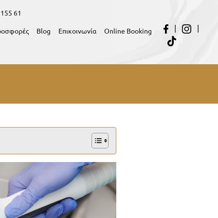
 155 61
|
|
ροσφορές
Blog
Επικοινωνία
Online Booking