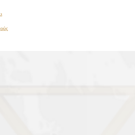
ι
τούς