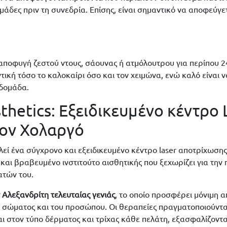
μάδες πριν τη συνεδρία. Επίσης, είναι σημαντικό να αποφεύγετ
 αποφυγή ζεστού ντους, σάουνας ή ατμόλουτρου για περίπου 2
ντική τόσο το καλοκαίρι όσο και τον χειμώνα, ενώ καλό είναι
βδομάδα.
thetics: Εξειδικευμένο κέντρο 
ον Χολαργό
εί ένα σύγχρονο και εξειδικευμένο κέντρο laser αποτρίχωση
 και βραβευμένο ινστιτούτο αισθητικής που ξεχωρίζει για την
ατών του.
 Αλεξανδρίτη τελευταίας γενιάς
, το οποίο προσφέρει μόνιμη 
του σώματος και του προσώπου. Οι θεραπείες πραγματοποιούντ
 στον τύπο δέρματος και τρίχας κάθε πελάτη, εξασφαλίζοντ