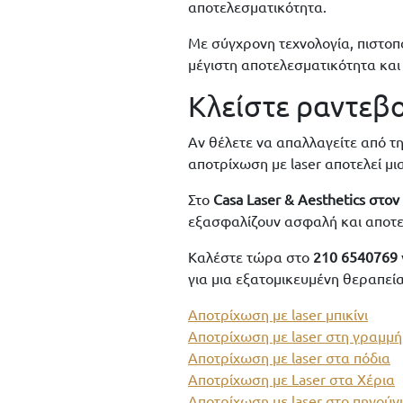
αποτελεσματικότητα.
Με σύγχρονη τεχνολογία, πιστοπ
μέγιστη αποτελεσματικότητα και 
Κλείστε ραντεβο
Αν θέλετε να απαλλαγείτε από τη
αποτρίχωση με laser αποτελεί μ
Στο
Casa Laser & Aesthetics στο
εξασφαλίζουν ασφαλή και αποτε
Καλέστε τώρα στο
210 6540769
για μια εξατομικευμένη θεραπεί
Αποτρίχωση με laser μπικίνι
Αποτρίχωση με laser στη γραμμή 
Αποτρίχωση με laser στα πόδια
Αποτρίχωση με Laser στα Χέρια
Αποτρίχωση με laser στο πηγούνι