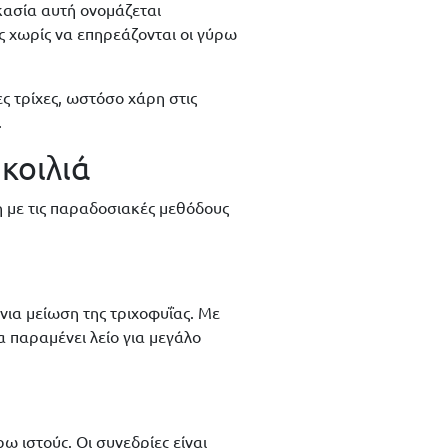
κασία αυτή ονομάζεται
ς χωρίς να επηρεάζονται οι γύρω
ς τρίχες, ωστόσο χάρη στις
.
κοιλιά
 με τις παραδοσιακές μεθόδους
νια μείωση της τριχοφυΐας. Με
α παραμένει λείο για μεγάλο
ω ιστούς. Οι συνεδρίες είναι