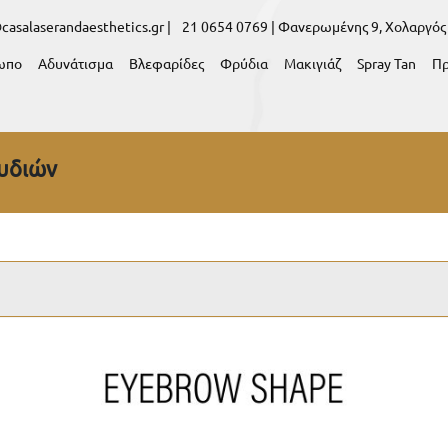
casalaserandaesthetics.gr |
21 0654 0769 |
Φανερωμένης 9, Χολαργός
ωπο
Αδυνάτισμα
Βλεφαρίδες
Φρύδια
Μακιγιάζ
Spray Tan
Π
υδιών