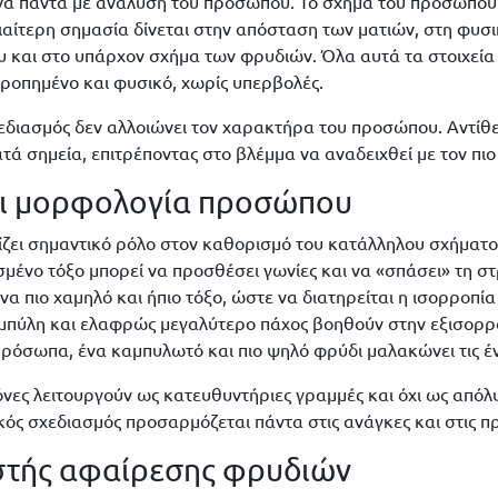
νά πάντα με ανάλυση του προσώπου. Το σχήμα του προσώπου
διαίτερη σημασία δίνεται στην απόσταση των ματιών, στη φυσ
ου και στο υπάρχον σχήμα των φρυδιών. Όλα αυτά τα στοιχεί
ρροπημένο και φυσικό, χωρίς υπερβολές.
σχεδιασμός δεν αλλοιώνει τον χαρακτήρα του προσώπου. Αντίθ
ατά σημεία, επιτρέποντας στο βλέμμα να αναδειχθεί με τον πι
αι μορφολογία προσώπου
ζει σημαντικό ρόλο στον καθορισμό του κατάλληλου σχήματο
μένο τόξο μπορεί να προσθέσει γωνίες και να «σπάσει» τη σ
α πιο χαμηλό και ήπιο τόξο, ώστε να διατηρείται η ισορροπί
αμπύλη και ελαφρώς μεγαλύτερο πάχος βοηθούν στην εξισορρ
ρόσωπα, ένα καμπυλωτό και πιο ψηλό φρύδι μαλακώνει τις έν
ες λειτουργούν ως κατευθυντήριες γραμμές και όχι ως απόλ
λικός σχεδιασμός προσαρμόζεται πάντα στις ανάγκες και στις π
στής αφαίρεσης φρυδιών