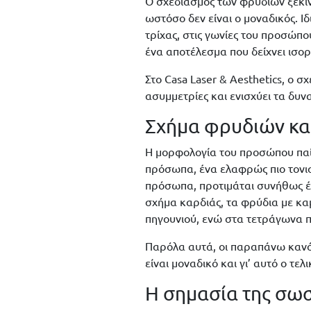
Ο σχεδιασμός των φρυδιών ξεκι
ωστόσο δεν είναι ο μοναδικός. Ι
τρίχας, στις γωνίες του προσώπ
ένα αποτέλεσμα που δείχνει ισο
Στο Casa Laser & Aesthetics, ο 
ασυμμετρίες και ενισχύει τα δυν
Σχήμα φρυδιών κ
Η μορφολογία του προσώπου παί
πρόσωπα, ένα ελαφρώς πιο τονισ
πρόσωπα, προτιμάται συνήθως έν
σχήμα καρδιάς, τα φρύδια με κ
πηγουνιού, ενώ στα τετράγωνα π
Παρόλα αυτά, οι παραπάνω κανόν
είναι μοναδικό και γι’ αυτό ο τε
Η σημασία της σω