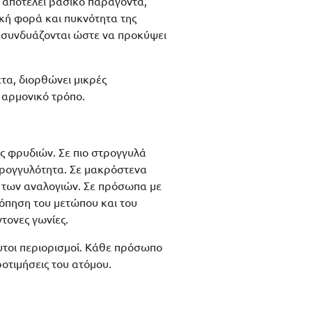
 αποτελεί βασικό παράγοντα,
ική φορά και πυκνότητα της
α συνδυάζονται ώστε να προκύψει
ετα, διορθώνει μικρές
ο αρμονικό τρόπο.
ς φρυδιών. Σε πιο στρογγυλά
τρογγυλότητα. Σε μακρόστενα
α των αναλογιών. Σε πρόσωπα με
όπηση του μετώπου και του
τονες γωνίες.
υτοι περιορισμοί. Κάθε πρόσωπο
ροτιμήσεις του ατόμου.