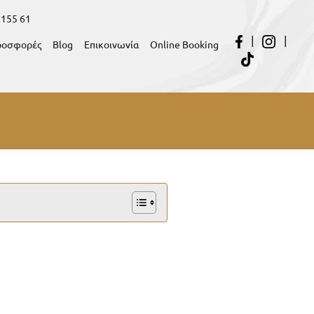
 155 61
|
|
ροσφορές
Blog
Επικοινωνία
Online Booking