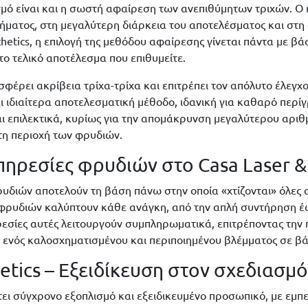
σμό είναι και η σωστή αφαίρεση των ανεπιθύμητων τριχών. 
ήματος, στη μεγαλύτερη διάρκεια του αποτελέσματος και στη
thetics, η επιλογή της μεθόδου αφαίρεσης γίνεται πάντα με β
το τελικό αποτέλεσμα που επιθυμείτε.
φέρει ακρίβεια τρίχα-τρίχα και επιτρέπει τον απόλυτο έλεγχ
ι ιδιαίτερα αποτελεσματική μέθοδο, ιδανική για καθαρό περί
ι επιλεκτικά, κυρίως για την απομάκρυνση μεγαλύτερου αριθμ
τη περιοχή των φρυδιών.
ρεσίες φρυδιών στο Casa Laser & 
υδιών αποτελούν τη βάση πάνω στην οποία «χτίζονται» όλες ο
ς φρυδιών καλύπτουν κάθε ανάγκη, από την απλή συντήρηση έως
ρεσίες αυτές λειτουργούν συμπληρωματικά, επιτρέποντας την
 ενός καλοσχηματισμένου και περιποιημένου βλέμματος σε β
hetics – Εξειδίκευση στον σχεδιασ
ει σύγχρονο εξοπλισμό και εξειδικευμένο προσωπικό, με εμπε