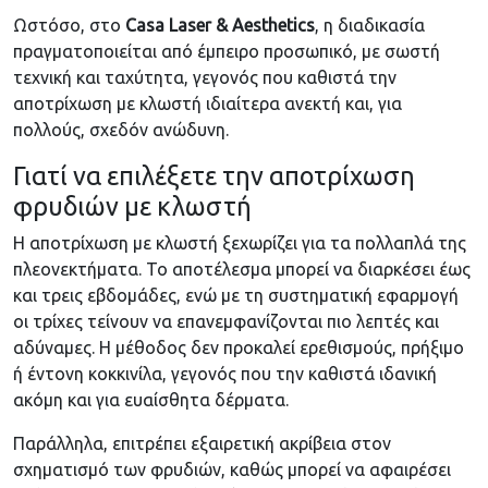
Ωστόσο, στο
Casa Laser & Aesthetics
, η διαδικασία
πραγματοποιείται από έμπειρο προσωπικό, με σωστή
τεχνική και ταχύτητα, γεγονός που καθιστά την
αποτρίχωση με κλωστή ιδιαίτερα ανεκτή και, για
πολλούς, σχεδόν ανώδυνη.
Γιατί να επιλέξετε την αποτρίχωση
φρυδιών με κλωστή
Η αποτρίχωση με κλωστή ξεχωρίζει για τα πολλαπλά της
πλεονεκτήματα. Το αποτέλεσμα μπορεί να διαρκέσει έως
και τρεις εβδομάδες, ενώ με τη συστηματική εφαρμογή
οι τρίχες τείνουν να επανεμφανίζονται πιο λεπτές και
αδύναμες. Η μέθοδος δεν προκαλεί ερεθισμούς, πρήξιμο
ή έντονη κοκκινίλα, γεγονός που την καθιστά ιδανική
ακόμη και για ευαίσθητα δέρματα.
Παράλληλα, επιτρέπει εξαιρετική ακρίβεια στον
σχηματισμό των φρυδιών, καθώς μπορεί να αφαιρέσει