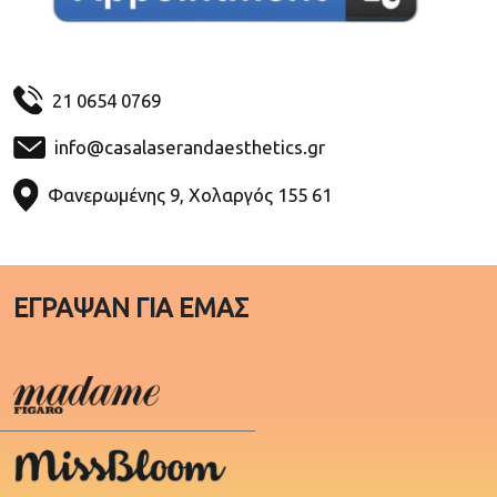
21 0654 0769
info@casalaserandaesthetics.gr
Φανερωμένης 9, Χολαργός 155 61
ΕΓΡΑΨΑΝ ΓΙΑ ΕΜΑΣ