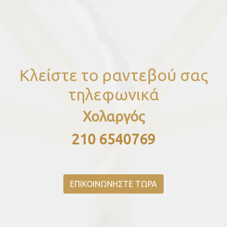
Κλείστε το ραντεβού σας
τηλεφωνικά
Χολαργός
210 6540769
ΕΠΙΚΟΙΝΩΝΗΣΤΕ ΤΩΡΑ