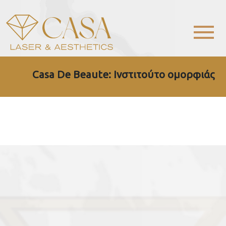
Casa De Beaute: Ινστιτούτο ομορφιάς