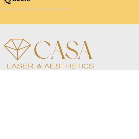
To υπερσύγχρονο βραβευμένο Ινστιτούτο Αισθητικής
Casa Laser and Aesthetics στην καρδιά του Χολαργού
περιμένει να καλύψει όλες τις ανάγκες σας. Διαθέτουμε
υπηρεσίες αισθητικής προσώπου και σώματος, laser
αποτρίχωση, αδυνάτισμα, spraytan, βλεφαρίδες, φρύδια
και μακιγιάζ.
|
|