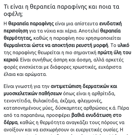
Τι είναι η θεραπεία παραφίνης και ποια τα
οφέλη;
Η
θεραπεία παραφίνης
είναι μια απίστευτα
ενυδατική
περιποίηση
για τα νύχια και χέρια. Αποτελεί
θεραπεία
θερμότητας,
καθώς η παραφίνη που χρησιμοποιείται
θερμαίνεται ώστε να αποκτήσει ρευστή μορφή
. Το
υλικό
της παραφίνης θεωρείται η πιο σημαντική
πρώτη ύλη του
κεριού
. Είναι συνήθως άσπρη και άοσμη, αλλά αρκετές
φορές ενισχύεται με διάφορες χρωστικές, ευχάριστα
έλαια και αρώματα.
Είναι γνωστή για την
αντιμετώπιση δερματικών και
μυοσκελετικών παθήσεων
όπως είναι η αρθρίτιδα,
τενοντίτιδα, θυλακίτιδα, έκζεμα, φλεγμονές,
καταπονημένους μύες, δύσκαμπτες αρθρώσεις κ.ά. Πέρα
από τα παραπάνω, προσφέρει
βαθιά ενυδάτωση στο
δέρμα
, καθώς η θερμότητα αναγκάζει τους πόρους να
ανοίξουν και να εισχωρήσουν οι ευεργετικές ουσίες. Η